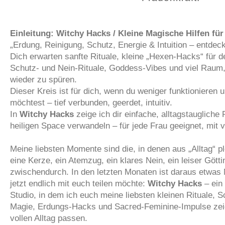
Einleitung:
Witchy Hacks / Kleine Magische Hilfen für
„Erdung, Reinigung, Schutz, Energie & Intuition – entdec
Dich erwarten sanfte Rituale, kleine „Hexen‑Hacks“ für d
Schutz‑ und Nein‑Rituale, Goddess‑Vibes und viel Raum
wieder zu spüren.
Dieser Kreis ist für dich, wenn du weniger funktionieren
möchtest – tief verbunden, geerdet, intuitiv.
In
Witchy Hacks
zeige ich dir einfache, alltagstaugliche R
heiligen Space verwandeln – für jede Frau geeignet, mit v
Meine liebsten Momente sind die, in denen aus „Alltag“ pl
eine Kerze, ein Atemzug, ein klares Nein, ein leiser Göt
zwischendurch. In den letzten Monaten ist daraus etwas
jetzt endlich mit euch teilen möchte:
Witchy Hacks
– ein
Studio, in dem ich euch meine liebsten kleinen Rituale, 
Magie, Erdungs‑Hacks und Sacred‑Feminine‑Impulse zeige
vollen Alltag passen.