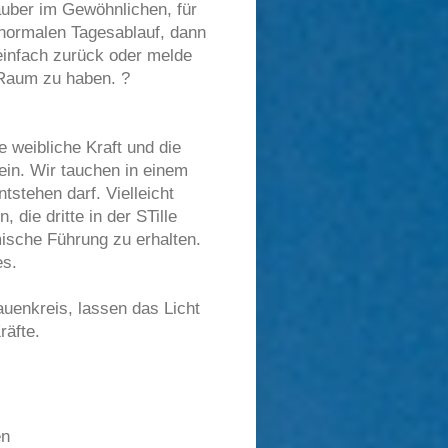
auber im Gewöhnlichen, für
 normalen Tagesablauf, dann
 einfach zurück oder melde
m Raum zu haben.
?
 weibliche Kraft und die
ein. Wir tauchen in einem
tstehen darf. Vielleicht
die dritte in der STille
mische Führung zu erhalten.
es.
auenkreis, lassen das Licht
räfte.
en