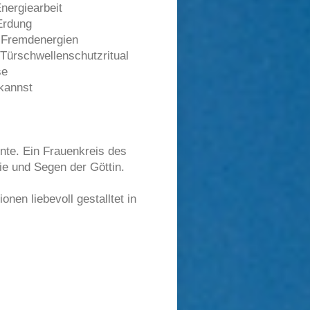
nergiearbeit
Erdung
n Fremdenergien
Türschwellenschutzritual
se
 kannst
ente. Ein Frauenkreis des
gie und Segen der Göttin.
en liebevoll gestalltet in