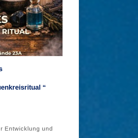
is
enkreisritual “
er Entwicklung und