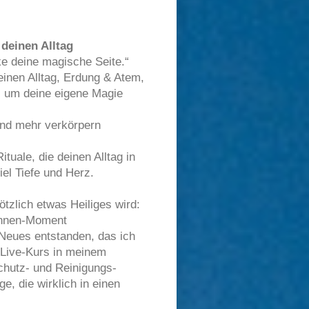
 deinen Alltag
ke deine magische Seite.“
einen Alltag, Erdung & Atem,
, um deine eigene Magie
 und mehr verkörpern
ituale, die deinen Alltag in
iel Tiefe und Herz.
ötzlich etwas Heiliges wird:
tinnen‑Moment
 Neues entstanden, das ich
 Live‑Kurs in meinem
Schutz‑ und Reinigungs-
, die wirklich in einen